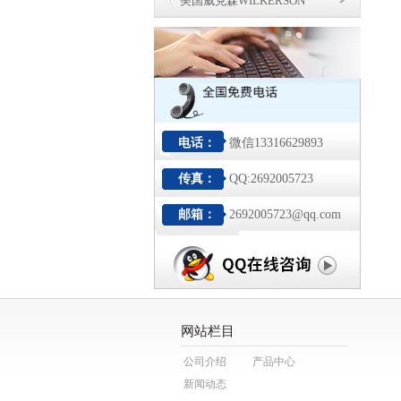
美国威克森WILKERSON
电话：
微信13316629893
传真：
QQ:2692005723
邮箱：
2692005723@qq.com
网站栏目
公司介绍
产品中心
新闻动态