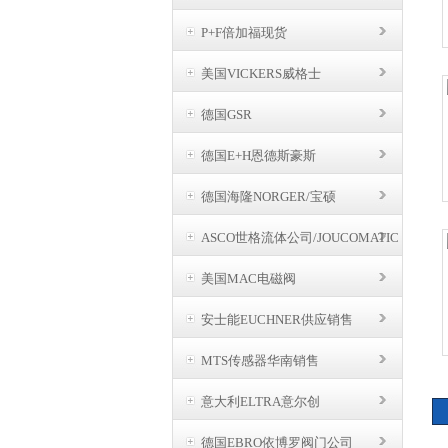
P+F倍加福现货
美国VICKERS威格士
德国GSR
德国E+H恩德斯豪斯
德国海隆NORGER/宝硕
ASCO世格流体公司/JOUCOMATIC
BUSCHJOST
美国MAC电磁阀
安士能EUCHNER供应销售
MTS传感器华南销售
意大利ELTRA意尔创
德国EBRO依博罗阀门公司