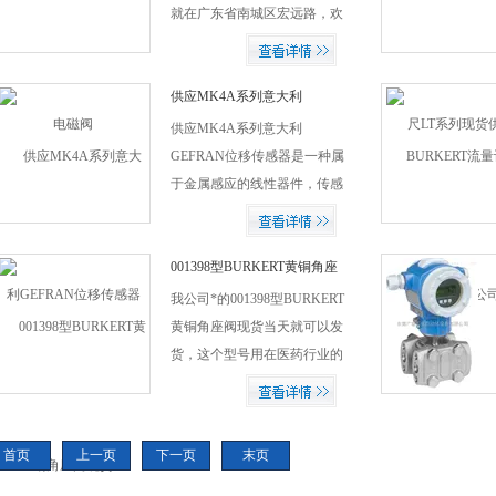
就在广东省南城区宏远路，欢
迎新老客户前来比价采购！
供应MK4A系列意大利
GEFRAN位移传感器
供应MK4A系列意大利
GEFRAN位移传感器是一种属
于金属感应的线性器件，传感
器的作用是把各种被测物理量
转换为电量。在生产过程中，
位移的测量一般分为测量实物
001398型BURKERT黄铜角座
阀现货
尺寸和机械位移两种。按被测
我公司*的001398型BURKERT
变量变换的形式不同...
黄铜角座阀现货当天就可以发
货，这个型号用在医药行业的
比较多，欢迎您前来比价采
购！
首页
上一页
下一页
末页