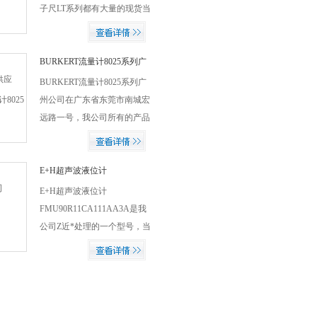
子尺LT系列都有大量的现货当
天就可以发货的，我们直接从
意大利厂家采购，能保证原厂
原装的同时价格也有的竞争优
BURKERT流量计8025系列广
州公司
势。就算价格不是市场上*但
BURKERT流量计8025系列广
是一定...
州公司在广东省东莞市南城宏
远路一号，我公司所有的产品
可以做到假一赔十，欢迎各位
前来我公司参观考察！
E+H超声波液位计
FMU90R11CA111AA3A
E+H超声波液位计
FMU90R11CA111AA3A是我
公司Z近*处理的一个型号，当
天就可以发货的欢迎新老客户
前来比价采购！