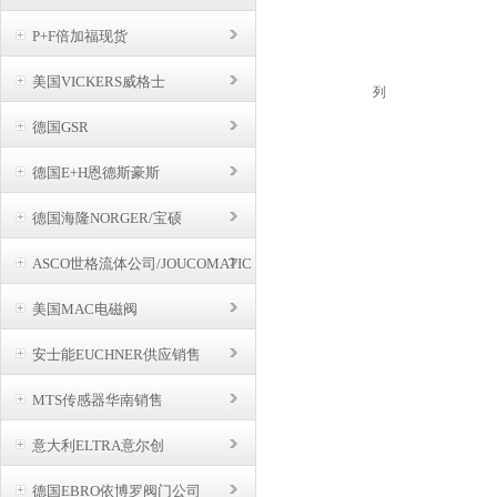
并
P+F倍加福现货
紧
动
美国VICKERS威格士
的
德国GSR
德国E+H恩德斯豪斯
德国海隆NORGER/宝硕
ASCO世格流体公司/JOUCOMATIC
BUSCHJOST
美国MAC电磁阀
安士能EUCHNER供应销售
MTS传感器华南销售
意大利ELTRA意尔创
德国EBRO依博罗阀门公司