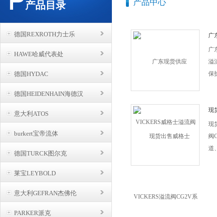
产品中心
产品目录
德国REXROTH力士乐
广
溢
广
HAWE哈威代表处
溢
德国HYDAC
保
定
德国HEIDENHAIN海德汉
中
系
现
意大利ATOS
阀
保
现
burkert宝帝流体
事
阀
道
德国TURCK图尔克
保
工
莱宝LEYBOLD
命
意大利GEFRAN杰佛伦
运
阻
PARKER派克