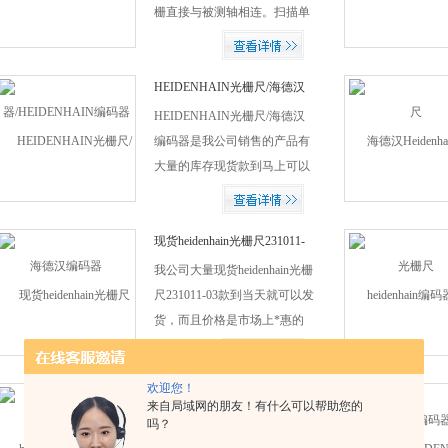
栅直接与被测轴相连。扫描单
元通过滚珠轴承安装在轴上，
并由定子连轴器支撑。当轴进
行角加速度时，定子联轴器必
HEIDENHAIN光栅尺/海德汉
编码器
须只吸收轴承摩擦力所导致的
HEIDENHAIN光栅尺/海德汉
牛矩，因此它能Z大限度地降
编码器是我公司销售的产品有
低静态和动态测量误差。
大量的库存现货款到马上可以
发货的，而且价格非常的好因
为我公司是一手货源！
现货heidenhain光栅尺231011-
03
我公司大量现货heidenhain光栅
尺231011-03款到当天就可以发
货，而且价格是市场上*惠的
价格欢迎新老客户前来比价！
欢迎您！
heidenhain海德汉光栅尺ID号
来自局域网的朋友！有什么可以帮助您的
吗？
如您需要询价，请提供