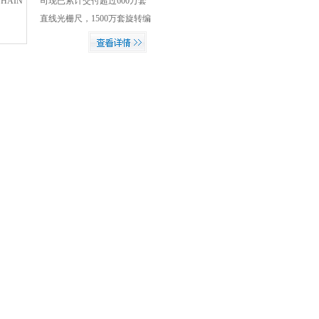
司现已累计交付超过600万套
直线光栅尺，1500万套旋转编
码器和角度编码器，500,000台
数显装置和近260,000套TNC数
控系统。