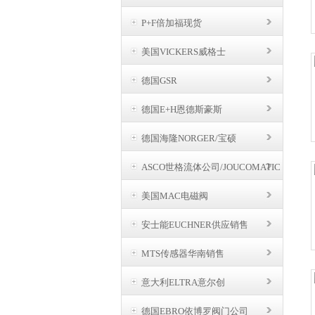
P+F倍加福现货
美国VICKERS威格士
德国GSR
德国E+H恩德斯豪斯
德国海隆NORGER/宝硕
ASCO世格流体公司/JOUCOMATIC
BUSCHJOST
美国MAC电磁阀
安士能EUCHNER供应销售
MTS传感器华南销售
意大利ELTRA意尔创
德国EBRO依博罗阀门公司