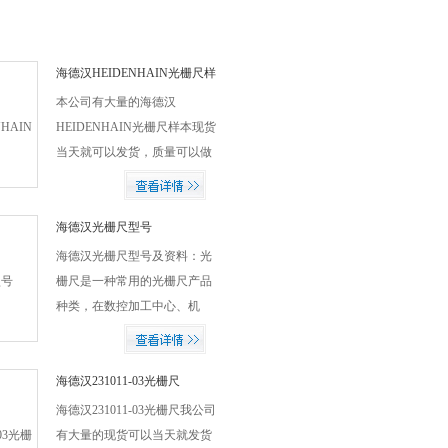
海德汉HEIDENHAIN光栅尺样
本
本公司有大量的海德汉
HEIDENHAIN光栅尺样本现货
当天就可以发货，质量可以做
到假一赔十，欢迎新老客户前
来比价采购！
海德汉光栅尺型号
海德汉光栅尺型号及资料：光
栅尺是一种常用的光栅尺产品
种类，在数控加工中心、机
床、自动卸货机、机器人、自
动化科技等领域中都有一定的
应用。
海德汉231011-03光栅尺
海德汉231011-03光栅尺我公司
有大量的现货可以当天就发货