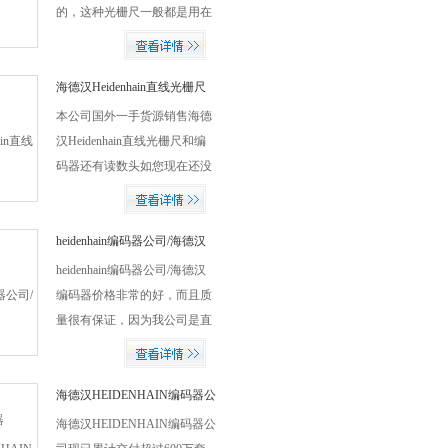
的，这种光栅尺一般都是用在
机床上面的比较多，如您有需
要的请找赵春会比价采购！
海德汉Heidenhain直线光栅尺
本公司国外一手货源销售海德
汉Heidenhain直线光栅尺和编
码器还有读数头如您现在还没
有选择更好的供应商请找我们
的专业人员赵春会！
heidenhain编码器公司/海德汉
编码器
heidenhain编码器公司/海德汉
编码器价格非常的好，而且质
量很有保证，因为我公司是直
接国外厂家采购的，如您有需
要欢迎前来比价！
海德汉HEIDENHAIN编码器公
司
海德汉HEIDENHAIN编码器公