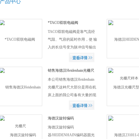
产品中心
*TACO双联电磁阀
TACO双联电磁阀是靠气流经
气阻、气容的延时作用，使 输
入的长信号变为脉冲信号输出
的阀。 工作气压：0.15~0.8
Mpa，脉冲时间：小于等于2
秒。
销售海德汉Heidenhain光栅尺
本公司销售海德汉Heidenhain
光栅尺这种尺大部分是用在机
床上面的我公司备有大量的现
货当天就可以发货，产品质量
有保证，欢迎新老客户选购！
海德汉旋转编码
器/HEIDENHAIN编码器
海德汉旋转编码
器/HEIDENHAIN编码器圆光