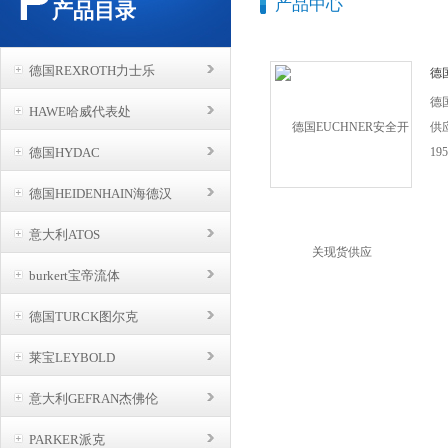
产品中心
产品目录
德国REXROTH力士乐
德
供
德
HAWE哈威代表处
供
德国HYDAC
1
承
德国HEIDENHAIN海德汉
信条
。
意大利ATOS
家
burkert宝帝流体
开
解
德国TURCK图尔克
用
险
莱宝LEYBOLD
和
意大利GEFRAN杰佛伦
PARKER派克