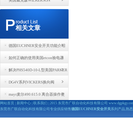
美国威克森WILKERSON
相关文章
德国EUCHNER安全开关功能介绍
如何正确的使用美国etcon验电器
解决PHS540D-10-L型美国PARKER
DG4V系列VICKERS换向阀
电磁阀的常见故障
mayr麦尔490.615.0 离合器操作使
网站首页
|
新闻中心
|
联系我们
| 2015 东莞市广联自动化科技有限公司
www.dgpkgy.co
用事项
东莞市广联自动化科技有限公司专业供应销售
德国EUCHNER安全开关
系列产品,熟