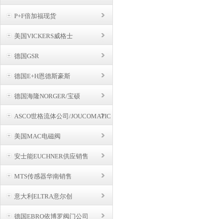
P+F倍加福现货
美国VICKERS威格士
德国GSR
德国E+H恩德斯豪斯
德国海隆NORGER/宝硕
ASCO世格流体公司/JOUCOMATIC
BUSCHJOST
美国MAC电磁阀
安士能EUCHNER供应销售
MTS传感器华南销售
意大利ELTRA意尔创
德国EBRO依博罗阀门公司