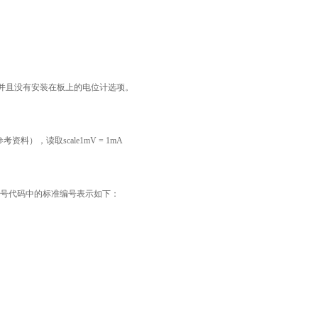
A的范围内有标记，并且没有安装在板上的电位计选项。
，读取scale1mV = 1mA
号代码中的标准编号表示如下：