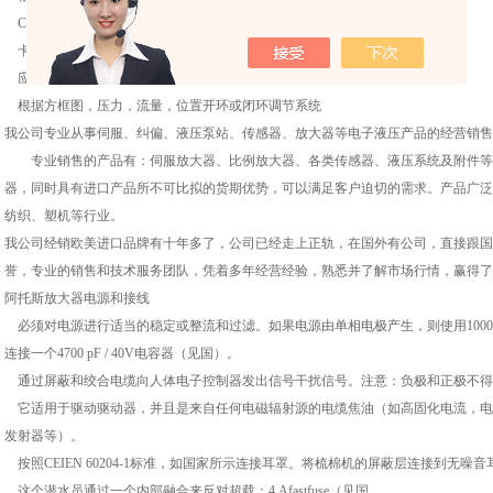
CE标志符合EMC指令
卡的两侧带屏蔽盖，带有E faston连接器
应用：
根据方框图，压力，流量，位置开环或闭环调节系统
我公司专业从事伺服、纠偏、液压泵站、传感器、放大器等电子液压产品的经营销售
专业销售的产品有：伺服放大器、比例放大器、各类传感器、液压系统及附件等产
器，同时具有进口产品所不可比拟的货期优势，可以满足客户迫切的需求。产品广泛
纺织、塑机等行业。
我公司经销欧美进口品牌有十年多了，公司已经走上正轨，在国外有公司，直接跟国
誉，专业的销售和技术服务团队，凭着多年经营经验，熟悉并了解市场行情，赢得了
阿托斯放大器电源和接线
必须对电源进行适当的稳定或整流和过滤。如果电源由单相电极产生，则使用1000 
连接一个4700 pF / 40V电容器（见国）。
通过屏蔽和绞合电缆向人体电子控制器发出信号干扰信号。注意：负极和正极不得
它适用于驱动驱动器，并且是来自任何电磁辐射源的电缆焦油（如高固化电流，电
发射器等）。
按照CEIEN 60204-1标准，如国家所示连接耳罩。将梳棉机的屏蔽层连接到无噪音
这个潜水员通过一个内部融合来反对超载：4 Afastfuse（见国。