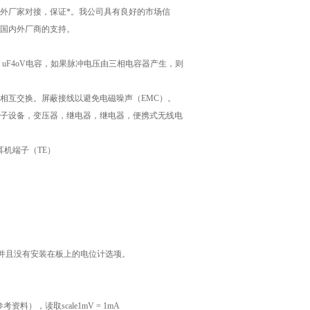
外厂家对接，保证*。我公司具有良好的市场信
国内外厂商的支持。
uF4oV电容，如果脉冲电压由三相电容器产生，则
相互交换。屏蔽接线以避免电磁噪声（EMC）。
子设备，变压器，继电器，继电器，便携式无线电
耳机端子（TE）
A的范围内有标记，并且没有安装在板上的电位计选项。
，读取scale1mV = 1mA