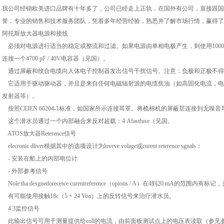
我公司经销欧美进口品牌有十年多了，公司已经走上正轨，在国外有公司，直接跟国
誉，专业的销售和技术服务团队，凭着多年经营经验，熟悉并了解市场行情，赢得了
阿托斯放大器电源和接线
必须对电源进行适当的稳定或整流和过滤。如果电源由单相电极产生，则使用1000 
连接一个4700 pF / 40V电容器（见国）。
通过屏蔽和绞合电缆向人体电子控制器发出信号干扰信号。注意：负极和正极不得
它适用于驱动驱动器，并且是来自任何电磁辐射源的电缆焦油（如高固化电流，电
发射器等）。
按照CEIEN 60204-1标准，如国家所示连接耳罩。将梳棉机的屏蔽层连接到无噪音
这个潜水员通过一个内部融合来反对超载：4 Afastfuse（见国。
ATOS放大器Reterence信号
elecronic dliver根据其中的选项设计为loveve volage或curent reterence sgnals：
- 安装在船上的内部电位计
- 外部参考信号
Nole tha desgnedorecewe curentreference（opions / A）在4到20 m
有可能使用接触18c（5 + 24 Voo）上的反转信号来治疗潜水员。
4.3监控信号
此输出信号可用于测量提供给coll的电流，由前面板测试点上的电压表读取（参见参考资料）