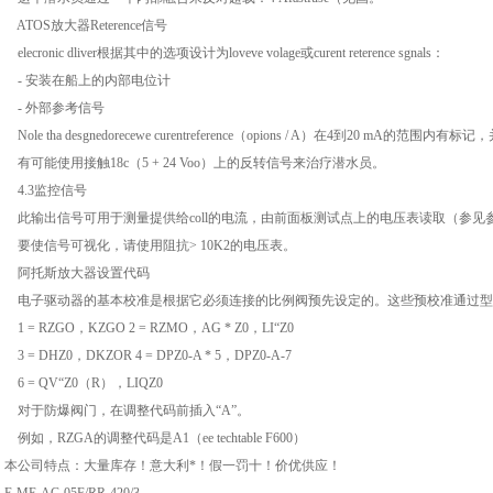
ATOS放大器Reterence信号
elecronic dliver根据其中的选项设计为loveve volage或curent reterence sgnals：
- 安装在船上的内部电位计
- 外部参考信号
Nole tha desgnedorecewe curentreference（opions / A）在4到20 m
有可能使用接触18c（5 + 24 Voo）上的反转信号来治疗潜水员。
4.3监控信号
此输出信号可用于测量提供给coll的电流，由前面板测试点上的电压表读取（参见参考资料）
要使信号可视化，请使用阻抗> 10K2的电压表。
阿托斯放大器设置代码
电子驱动器的基本校准是根据它必须连接的比例阀预先设定的。这些预校准通过型
1 = RZGO，KZGO 2 = RZMO，AG * Z0，LI“Z0
3 = DHZ0，DKZOR 4 = DPZ0-A * 5，DPZ0-A-7
6 = QV“Z0（R），LIQZ0
对于防爆阀门，在调整代码前插入“A”。
例如，RZGA的调整代码是A1（ee techtable F600）
本公司特点：大量库存！意大利*！假一罚十！价优供应！