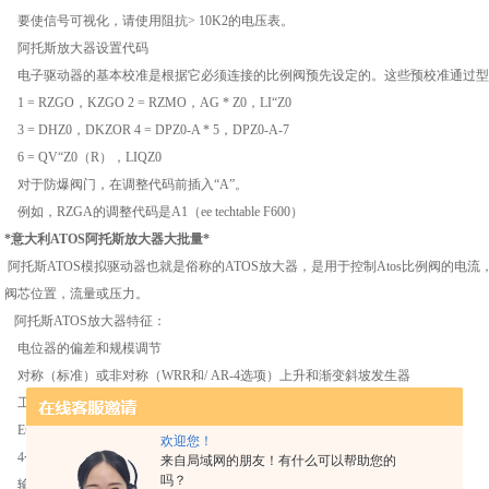
要使信号可视化，请使用阻抗> 10K2的电压表。
阿托斯放大器设置代码
电子驱动器的基本校准是根据它必须连接的比例阀预先设定的。这些预校准通过型
1 = RZGO，KZGO 2 = RZMO，AG * Z0，LI“Z0
3 = DHZ0，DKZOR 4 = DPZ0-A * 5，DPZ0-A-7
6 = QV“Z0（R），LIQZ0
对于防爆阀门，在调整代码前插入“A”。
例如，RZGA的调整代码是A1（ee techtable F600）
*意大利ATOS阿托斯放大器大批量*
阿托斯ATOS模拟驱动器也就是俗称的ATOS放大器，是用于控制Atos比例阀的
阀芯位置，流量或压力。
阿托斯ATOS放大器特征：
电位器的偏差和规模调节
对称（标准）或非对称（WRR和/ AR-4选项）上升和渐变斜坡发生器
工厂预先设定
Eurocard格式（DIN 41494模块化单元）
欢迎您！
4个内部生成的参考信号，可通过外部ON-OFF信号选择（-4./RR-4,/4R-4选项）
来自局域网的朋友！有什么可以帮助您的
吗？
输入和输出线上的电子滤波器