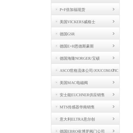
P+F倍加福现货
美国VICKERS威格士
德国GSR
德国E+H恩德斯豪斯
德国海隆NORGER/宝硕
ASCO世格流体公司/JOUCOMATIC
BUSCHJOST
美国MAC电磁阀
安士能EUCHNER供应销售
MTS传感器华南销售
意大利ELTRA意尔创
德国EBRO依博罗阀门公司