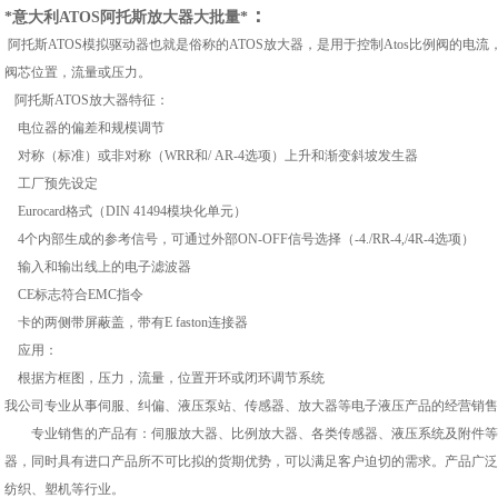
：
*意大利ATOS阿托斯放大器大批量*
阿托斯ATOS模拟驱动器也就是俗称的ATOS放大器，是用于控制Atos比例阀的
阀芯位置，流量或压力。
阿托斯ATOS放大器特征：
电位器的偏差和规模调节
对称（标准）或非对称（WRR和/ AR-4选项）上升和渐变斜坡发生器
工厂预先设定
Eurocard格式（DIN 41494模块化单元）
4个内部生成的参考信号，可通过外部ON-OFF信号选择（-4./RR-4,/4R-4选项）
输入和输出线上的电子滤波器
CE标志符合EMC指令
卡的两侧带屏蔽盖，带有E faston连接器
应用：
根据方框图，压力，流量，位置开环或闭环调节系统
我公司专业从事伺服、纠偏、液压泵站、传感器、放大器等电子液压产品的经营销售
专业销售的产品有：伺服放大器、比例放大器、各类传感器、液压系统及附件等产
器，同时具有进口产品所不可比拟的货期优势，可以满足客户迫切的需求。产品广泛
纺织、塑机等行业。