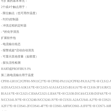
可扩展的基本单元：
2个或4个触点用于：
- 限位触点（也可用作温度）
- P(ID)控制器
- 冲洗过程的定时器
- *的化学清洗
扩展软件包
- 电流输出组态
- 报警或超*启动自动清洗
- 可显示其他变量（如密度）
- 探头活性检测
HART或PROFIBUS PA
第二路电流输出用于温度
CPF81-LH11C2/CPF81-NN11C2??E+H CPF82-PA11A2/CPF82-PA31A2??E+H CLS12-
A1D1A/CLS13-A1K1A??E+H CLS15-A1A1A/CLS15-B1A1A??E+H CLS16-3F1A1R/CL
B1A1A??E+H CLS21-C1E4A/CLS21-L1E4A??E+H CLS30-D1C4A/CLS30-D1F4A??E+H
N/CCS141-N??E+H CCS240-N/CCS241-N??E+H CUS31-A2A/CUS41-A2??E+H COS21
A2F1??E+H COS41-2F/COS41-4F??E+H COS61-A0F0/COS61-A1F0??E+H COS71-A0