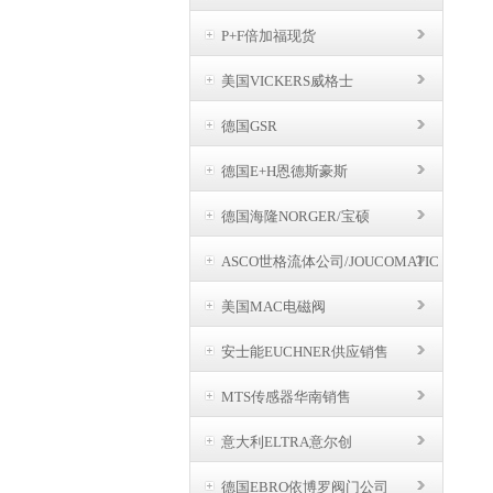
P+F倍加福现货
美国VICKERS威格士
德国GSR
德国E+H恩德斯豪斯
德国海隆NORGER/宝硕
ASCO世格流体公司/JOUCOMATIC
BUSCHJOST
美国MAC电磁阀
安士能EUCHNER供应销售
MTS传感器华南销售
意大利ELTRA意尔创
德国EBRO依博罗阀门公司