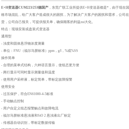
E+H变送器CUM223/253德国产
，东莞广联工业所提供E+H变送器都是*，由于现在
格市场混乱，给广大客户造成很大的困扰，为了解决广大客户的困扰和需求，公司在
货，公司自己报关，可提供报关单，确保顾客的利益zui大化。
特点：现场安装或盘装式变送器
通用型
- 浊度和固体悬浮物浓度测量
- 单位：FNU（福尔马肼标准）ppm，g/l，%或%SS
操作简单
- 合理的菜单式结构，六种语言显示，使组态更方便
- 两行显示可同时显示测量值和温度
- 使用用户采样液，标定简单，带标定故障报警
使用安全
- 过压保护，符合EN61000-4-5标准
- 手动触点控制
- 用户自定义组态报警触点和故障电流
- 福尔马肼标准悬浊液和SiO 2 悬浊液出厂标定
- 传感器自动识别，带标定数据传输