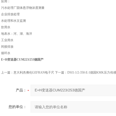
应用：
污水处理厂固体悬浮物浓度测量
企业排放处理
水处理和水文监测
饮用水
地表水：河、湖、海洋
工业用水
间接排放
循环水
E+H变送器CUM223/253德国产
上一篇：
意大利杰佛伦GEFRAN电子尺
下一篇：
DSI1-1/2-350-E-1德国KMK压力传感器D
产品：
您的单位：