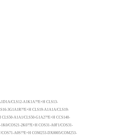
A1D1A/CLS12-A1K1A??E+H CLS13-
S16-3G1A1R??E+H CLS19-A1A1A/CLS19-
 CLS50-A1A1/CLS50-G1A2??E+H CCS140-
-1K0/COS21-2K0??E+H COS31-A0F1/COS31-
F/COS71-A0S??E+H COM253-DX0005/COM253-