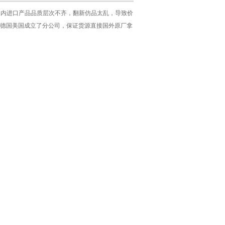
国内进口产品品质层次不齐，翻新仿品太乱，导致价
德国美国成立了分公司，保证货源直接国外原厂拿