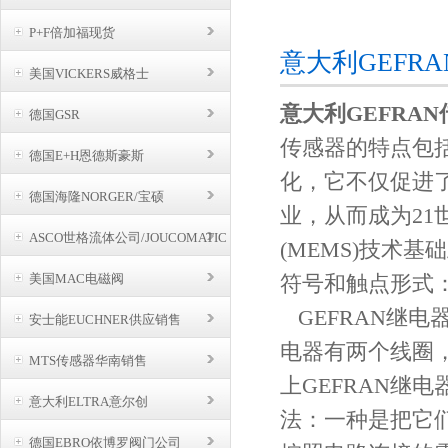
咨询订购
P+F倍加福现货
意大利GEFR
美国VICKERS威格士
意大利GEFRA
德国GSR
传感器的特点包
德国E+H恩德斯豪斯
化，它不仅促进
德国海隆NORGER/宝硕
业，从而成为2
ASCO世格流体公司/JOUCOMATIC
BUSCHJOST
(MEMS)技术
美国MAC电磁阀
符号和触点形式
GEFRAN继电
安士能EUCHNER供应销售
电器有两个线圈
MTS传感器华南销售
上GEFRAN继电
意大利ELTRA意尔创
法：一种是把它
德国EBRO依博罗阀门公司