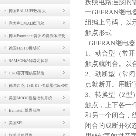
按照电路连接的
一GEFRAN继
德国BALLUFF巴鲁夫
组编上号码，以
意大利OMAL欧玛尔
触点形式
德国Prominent普罗名特流体控制
GEFRAN继电
德国FESTO费斯托
1、动合型（常
SAMSON萨姆森定位器
触点就闭合。以合
2、动断型（常
CKD喜开理供应销售
点就断开。用断字
德国西克（SICK）传感器供应公司
3、转换型（Z
美国MOOG穆格控制系统
触点，上下各一
Bernstein博恩斯坦
和另一个闭合，
美国SEL
闭合的成断开状
用“转"字的拼音字
欧美其他品牌