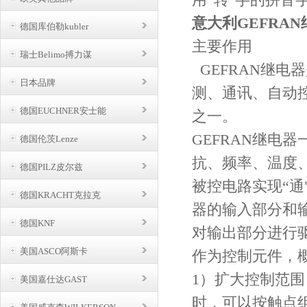
意大利GEFRA
德国库伯勒kubler
主要作用
瑞士Belimo搏力谋
GEFRAN继
日本品牌
测、通讯、自动
德国EUCHNER安士能
之一。
GEFRAN继电
德国伦茨Lenze
抗、频率、温度
德国PILZ皮尔兹
被控电路实现“通
德国KRACHT克拉克
器的输入部分和
德国KNF
对输出部分进行
美国ASCO阿斯卡
作为控制元件，概
1）扩大控制范围
美国嘉仕达GAST
时，可以按触点