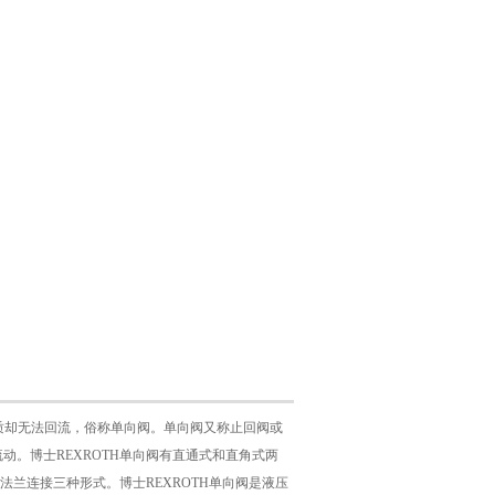
介质却无法回流，俗称单向阀。单向阀又称止回阀或
动。博士REXROTH单向阀有直通式和直角式两
兰连接三种形式。博士REXROTH单向阀是液压