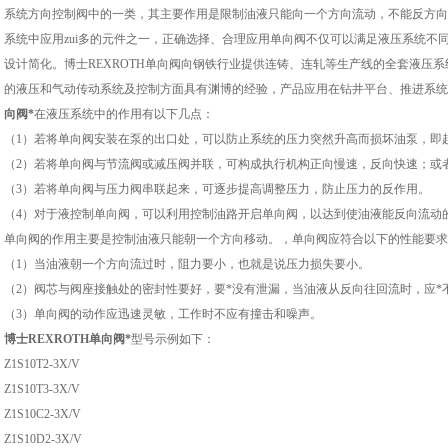
系统方向控制阀中的一类，其主要作用是限制油液只能向一个方向流动，不能反方向
系统中应用zui多的元件之一，正确选择、合理应用单向阀不仅可以满足液压系统不
设计简化。博士REXROTH单向阀向钢铁行业提供连铸、连轧等生产线的全套液压
的液压和气动传动系统及控制方面具有渊博的经验，产品应用在钻井平台、推进系统
向阀*
在液压系统中的作用有以下几点：
（1）若将单向阀安装在泵的出口处，可以防止系统的压力突然升高而损坏油泵，即
（2）若将单向阀与节流阀或减压阀并联，可构成执行机构正向慢速，反向快速；或
（3）若将单向阀与压力阀串联起来，可逐步提高调整压力，防止压力的反作用。
（4）对于液控制单向阀，可以利用控制油路开启单向阀，以达到使油液能反向流动
单向阀的作用主要是控制油液只能朝一个方向移动。，单向阀应符合以下的性能要求
（1）当油液朝一个方向流过时，阻力要小，也就是说压力损失要小。
（2）阀芯与阀座接触处的密封性要好，要*没有泄漏，当油液从反向往回流时，应*
（3）单向阀的动作应迅速灵敏，工作时不应有撞击和噪声。
博士REXROTH单向阀*
型号示例如下：
Z1S10T2-3X/V
Z1S10T3-3X/V
Z1S10C2-3X/V
Z1S10D2-3X/V