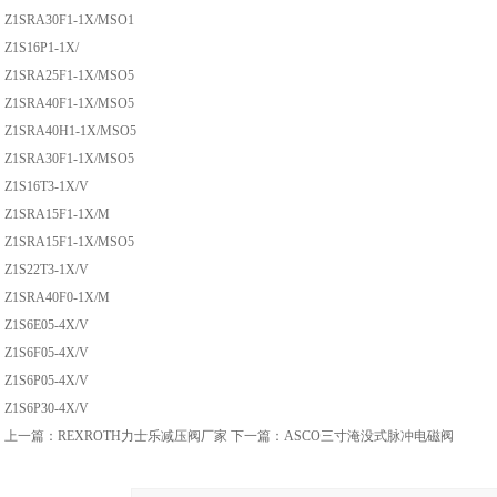
Z1SRA30F1-1X/MSO1
Z1S16P1-1X/
Z1SRA25F1-1X/MSO5
Z1SRA40F1-1X/MSO5
Z1SRA40H1-1X/MSO5
Z1SRA30F1-1X/MSO5
Z1S16T3-1X/V
Z1SRA15F1-1X/M
Z1SRA15F1-1X/MSO5
Z1S22T3-1X/V
Z1SRA40F0-1X/M
Z1S6E05-4X/V
Z1S6F05-4X/V
Z1S6P05-4X/V
Z1S6P30-4X/V
上一篇：
REXROTH力士乐减压阀厂家
下一篇：
ASCO三寸淹没式脉冲电磁阀