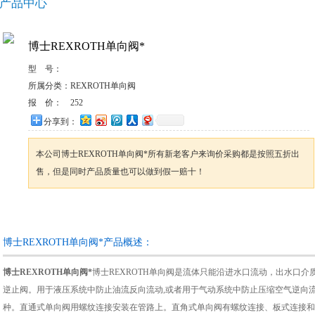
产品中心
博士REXROTH单向阀*
型 号：
所属分类：
REXROTH单向阀
报 价：
252
分享到：
本公司博士REXROTH单向阀*所有新老客户来询价采购都是按照五折出
售，但是同时产品质量也可以做到假一赔十！
咨询订购
加入收藏
博士REXROTH单向阀*产品概述：
博士REXROTH单向阀*
博士REXROTH单向阀是流体只能沿进水口流动，出水口
逆止阀。用于液压系统中防止油流反向流动,或者用于气动系统中防止压缩空气逆向流
种。直通式单向阀用螺纹连接安装在管路上。直角式单向阀有螺纹连接、板式连接和法