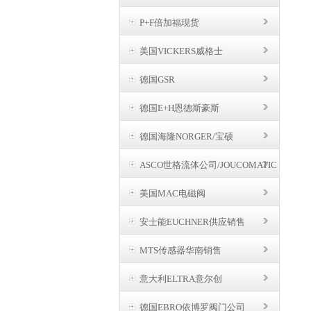
P+F倍加福现货
美国VICKERS威格士
德国GSR
德国E+H恩德斯豪斯
德国海隆NORGER/宝硕
ASCO世格流体公司/JOUCOMATIC
BUSCHJOST
美国MAC电磁阀
安士能EUCHNER供应销售
MTS传感器华南销售
意大利ELTRA意尔创
德国EBRO依博罗阀门公司