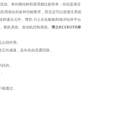
流动。单向阀结构和原理都比较简单，但却是液压
同应用场合的多种功能要求，而且还可以使液压系统
系统和液压元件。博世-力士乐在船舶和海洋钻井平台
、舵机系统、发动机控制系统。
博士REXROTH单
起止回作用。
者正向减速，反向自由流通回路。
的目的。
：
不能通过。