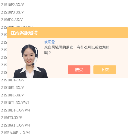
Z1S10P2-3X/V
Z1S10P3-3X/V
Z1S6D2-3X/V
Z1S10P1-3X/VSO68
Z1S6D1-3X/V
欢迎您！
Z1S10P1-3X/V
来自局域网的朋友！有什么可以帮助您的
Z1S10T1-3X/V
吗？
Z1S10C1-3X/V
Z1S10A1-3X/V
Z1S10B1-3X/V
Z1S10D1-3X/V
Z1S10E1-3X/V
Z1S10F1-3X/V
Z1S10T1-3X/VW4
Z1S10D1-3X/VW4
Z1S6T3-3X/V
Z1S10A1-3X/VW4
Z1SRA40F1-1X/M