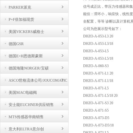
信号成正比，带压力传感器和集
PARKER派克
能佳：滞环小，响应快，线性度
P+F倍加福现货
全配置，等等 诊断以及计算机系
公司为您展示型号如下：
美国VICKERS威格士
DHZO-A-053-L3 20
德国GSR
DHZO-A-053-L3/18
DHZO-A-053-L5
德国E+H恩德斯豪斯
DHZO-A-053-L5/18
DHZO-A-060-S3
德国海隆NORGER/宝硕
DHZO-A-071-L1 20
ASCO世格流体公司/JOUCOMATIC
DHZO-A-071-L1/18
BUSCHJOST
DHZO-A-071-L5
美国MAC电磁阀
DHZO-A-071-L5/18 20
DHZO-A-071-S3 20
安士能EUCHNER供应销售
DHZO-A-071-S5
MTS传感器华南销售
DHZO-A-073-D5
DHZO-A-073-D5/18
意大利ELTRA意尔创
DHZO-A-073-L5