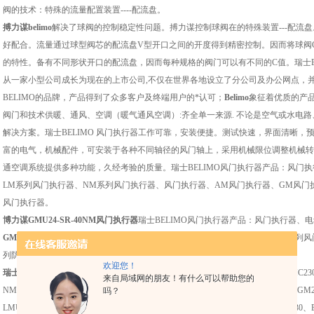
阀的技术：特殊的流量配置装置----配流盘。
搏力谋belimo
解决了球阀的控制稳定性问题。搏力谋控制球阀在的特殊装置---配流
好配合。流量通过球型阀芯的配流盘V型开口之间的开度得到精密控制。因而将球阀
的特性。备有不同形状开口的配流盘，因而每种规格的阀门可以有不同的C值。瑞士BELI
从一家小型公司成长为现在的上市公司,不仅在世界各地设立了分公司及办公网点，并
BELIMO的品牌，产品得到了众多客户及终端用户的*认可；
Belimo
象征着优质的产品，
阀门和技术供暖、通风、空调（暖气通风空调）:齐全单一来源. 不论是空气或水电
解决方案。瑞士BELIMO 风门执行器工作可靠，安装便捷。测试快速，界面清晰
富的电气，机械配件，可安装于各种不同轴径的风门轴上，采用机械限位调整机械转
通空调系统提供多种功能，久经考验的质量。瑞士BELIMO风门执行器产品：风门
LM系列风门执行器、NM系列风门执行器、风门执行器、AM风门执行器、GM风门
风门执行器。
博力谋GMU24-SR-40NM风门执行器
瑞士BELIMO风门执行器产品：风门执行器、
GMU24-SR-40NM风门执行器
LM系列风门执行器、NM系列风门执行器、SM系列风
列防火排烟风门执行器、F系列弹簧复位风门执行器、、、
欢迎您！
瑞士BELIMO风
门执行器产品型号：LMC24、LMU230,LMU24-SR、LM24、LMC230、
来自局域网的朋友！有什么可以帮助您的
NM24-SR、SM24、SM230、SM24-SR、AM24、BELIMO/AM230、AM24-SR、GM
吗？
LMU24-SR、NMU24、NMU24-SR、NMU230、NMU230-SR、SMU24、SMU230、B