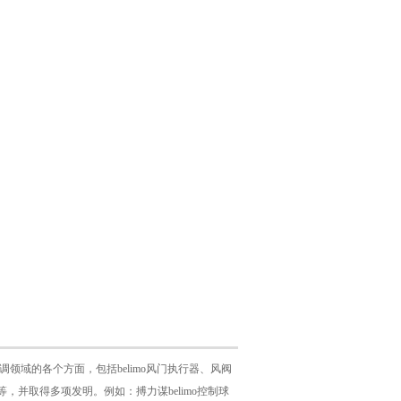
空调领域的各个方面，包括belimo风门执行器、风阀
通阀等等，并取得多项发明。例如：搏力谋belimo控制球