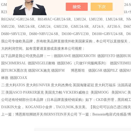
GMU24-SR、GMU230、LF230、LF24、LF24-S、LF24-SR、NF24、NF230、NF24-S
R231+NRU24-SR、R239+NR24-SR、R249+NR24-SR、R662A+SRU24-SR、R678A+
R6124AC+GRU24-SR、R6149AC+GRU24-SR、LMU24、LMU230、LMU24-SR、
SMU230、SMU24-SR、GMU24、GMU230、GMU24-SR、AF24-S、AF230-S、D665
D680+SRVU230、D680+NRVU24-SR、D6100+GRVU230、D6100+GRVU24-SR、D6
我公司专做欧美品牌，所有欧美品牌直接境外欧美国家采购，本公司可以直接报关，
大的利润空间。如有需要请直接或直接来本公司视察：
以下品牌是我公司优势品牌：一：德国HAWE 德国REXROTH 德国FESTO 德国BURKE
国SCHMERSAL 德国NEGELE耐格 德国EMG（只做SV伺服阀系列） 德国STEIMEL
国TURCK图尔克 德国SICK施克 德国IFM 博恩斯坦 德国GSR 德国PILZ 德国MA
林德 德国COAX
二:意大利ATOS 意大利UNIVER 意大利杰弗伦 英国海隆诺冠 意大利万福乐 法国
三:美国ASCO PARKER派克 美国克力帕 VICKERS威格士 美国MOOG 美国MA
公司还有经销部分日本品牌（日本品牌直接经销采购）如下：CKD喜开理，黑田精工，S
DAIKIN大金， KOGANEI小金井，TACO,NOK,东京美。【我公司可以自己进口报
上一篇：
博恩斯坦脚踏开关/BERNSTEIN开关公司
下一篇：
Bernstein电容式传感器