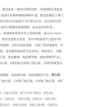
盘。配流盘是一侧为凹型的球面，与球型阀芯表面良
C值减小到相同规格座阀的C值。配流盘确定了阀门
MO公司始创于1975年6月1日，BELIMO已经
成为了暖通空调领域的。在过去的30年里，
快速的供货和永无止境的创新。是zui大actuator
路、更安全的防火及排、空中管制室或个人提供*的
，预置接线，为安全做好准备，与各厂商设备兼容；丰
角，宽范围有效扭矩可达30Nm，寿命长久，为暖
执行器、电动蝶阀、电动调节阀、电动球阀等产品。
执行器、B系列防火排风门执行器、F系列弹簧复位
电动蝶阀、电动调节阀、电动球阀等产品。
博力谋
门执行器、AM风门执行器、GM风门执行器、B系
LMC24-SR、DC 0-10V NM24、NM230、
24、GM220、 GM24-SR、LMU24、LMU230、
LF24-T、SMU24-SR、SMU230-SR、GMU24、