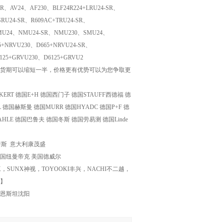
R、AV24、AF230、BLF24R224+LRU24-SR、
SRU24-SR、R609AC+TRU24-SR、
NMU24、NMU24-SR、NMU230、SMU24、
+NRVU230、D665+NRVU24-SR、
125+GRVU230、D6125+GRVU2
货期可以缩短一半，价格更有优势可以为您争取更
RT 德国E+H 德国西门子 德国STAUFF西德福 德
 德国赫斯曼 德国MURR 德国HYADC 德国P+F 德
HLE 德国巴鲁夫 德国冬斯 德国劳易测 德国Linde
高诺斯 意大利康茂盛
C 美国纽曼帝克 美国德威尔
UNX神视，TOYOOKI丰兴，NACHI不二越，
关】
/博恩斯坦沈阳