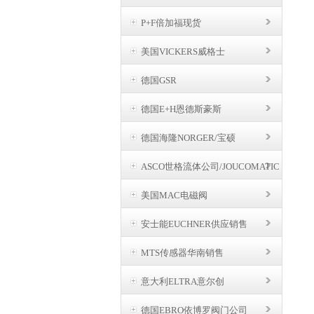
P+F倍加福现货
美国VICKERS威格士
德国GSR
德国E+H恩德斯豪斯
德国海隆NORGER/宝硕
ASCO世格流体公司/JOUCOMATIC
BUSCHJOST
美国MAC电磁阀
安士能EUCHNER供应销售
MTS传感器华南销售
意大利ELTRA意尔创
德国EBRO依博罗阀门公司