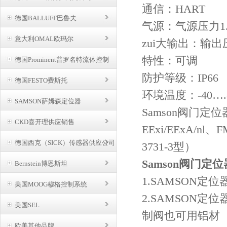
通信：HART
德国BALLUFF巴鲁夫
气源：气源压力1.4
意大利OMAL欧玛尔
zui大输出：输出压
特性：可调
德国Prominent普罗名特流体控制
防护等级：IP66
德国FESTO费斯托
环境温度：-40….
SAMSON萨姆森定位器
Samson阀门定
CKD喜开理供应销售
EExi/EExA/
德国西克（SICK）传感器供应公司
3731-3型）
Samson阀门定位器
Bernstein博恩斯坦
1.SAMSON定
美国MOOG穆格控制系统
2.SAMSON定
美国SEL
制阀也可用铝材
欧美其他品牌