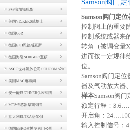
Samson阀门
P+F倍加福现货
Samson阀门定位
美国VICKERS威格士
控制阀上的重要
德国GSR
控制系统或器来
转角（被调变量
德国E+H恩德斯豪斯
进而按一定规律
德国海隆NORGER/宝硕
位。
ASCO世格流体公司/JOUCOMATIC
BUSCHJOST
Samson阀门定
美国MAC电磁阀
器及气动放大器
安士能EUCHNER供应销售
样本
Samson阀
额定行程：3.6…..
MTS传感器华南销售
开启角：24….100
意大利ELTRA意尔创
输入控制信号：4…
德国EBRO依博罗阀门公司