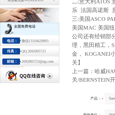
美国威克森WILKERSON
二:意大利ATOS
乐 法国高诺斯 
三:美国ASCO P
美国MAC 美国
公司还有经销部
电话：
微信13316629893
理，黑田精工，SU
传真：
QQ:2692005723
金， KOGANE
关】
邮箱：
2692005723@qq.com
上一篇：
哈威HA
关/BERNSTEI
产品：
您的单位：