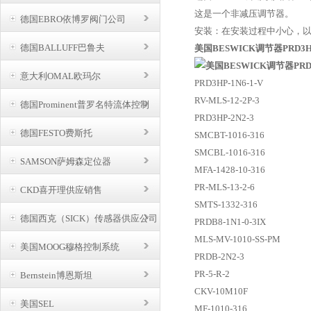
这是一个非减压调节器。
德国EBRO依博罗阀门公司
安装：在安装过程中小心，以免剪
德国BALLUFF巴鲁夫
美国BESWICK调节器PRD3H
意大利OMAL欧玛尔
PRD3HP-1N6-1-V
RV-MLS-12-2P-3
德国Prominent普罗名特流体控制
PRD3HP-2N2-3
德国FESTO费斯托
SMCBT-1016-316
SMCBL-1016-316
SAMSON萨姆森定位器
MFA-1428-10-316
PR-MLS-13-2-6
CKD喜开理供应销售
SMTS-1332-316
德国西克（SICK）传感器供应公司
PRDB8-1N1-0-3IX
MLS-MV-1010-SS-PM
美国MOOG穆格控制系统
PRDB-2N2-3
PR-5-R-2
Bernstein博恩斯坦
CKV-10M10F
美国SEL
MF-1010-316