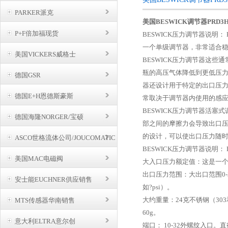
PARKER派克
美国BESWICK调节器PRD3H
P+F倍加福现货
BESWICK压力调节器说明
一个单级调节器，非常适合稳定
美国VICKERS威格士
BESWICK压力调节器这
瓶的高压气体降低到更低压
德国GSR
器还设计用于特定的出口压
德国E+H恩德斯豪斯
常取决于调节器内使用的感
BESWICK压力调节器活
德国海隆NORGER/宝硕
部之间的摩擦力会导致出口
的设计，可以使出口压力随
ASCO世格流体公司/JOUCOMATIC
BUSCHJOST
BESWICK压力调节器说明
美国MAC电磁阀
大入口压力额定值：这是一个单
出口压力范围：大出口范围0-
安士能EUCHNER供应销售
如?psi）。
大约重量：24克不锈钢（30
MTS传感器华南销售
60g。
意大利ELTRA意尔创
端口： 10-32外螺纹入口。直