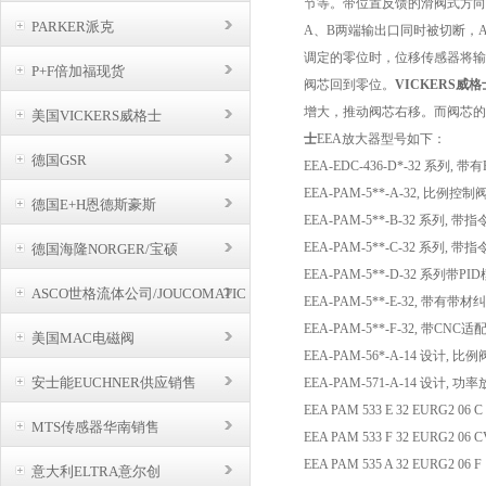
节等。带位置反馈的滑阀式方向
PARKER派克
A、B两端输出口同时被切断，
调定的零位时，位移传感器将输
P+F倍加福现货
阀芯回到零位。
VICKERS威格
增大，推动阀芯右移。而阀芯的
美国VICKERS威格士
士
EEA放大器型号如下：
德国GSR
EEA-EDC-436-D*-32 系
EEA-PAM-5**-A-32, 比例
德国E+H恩德斯豪斯
EEA-PAM-5**-B-32 系列
EEA-PAM-5**-C-32 系列
德国海隆NORGER/宝硕
EEA-PAM-5**-D-32 系列带
ASCO世格流体公司/JOUCOMATIC
BUSCHJOST
EEA-PAM-5**-E-32, 带有带
EEA-PAM-5**-F-32, 带C
美国MAC电磁阀
EEA-PAM-56*-A-14 设计,
安士能EUCHNER供应销售
EEA-PAM-571-A-14 设计,
EEA PAM 533 E 32 EURG2 06 
MTS传感器华南销售
EEA PAM 533 F 32 EURG2 06 
EEA PAM 535 A 32 EURG2 06 
意大利ELTRA意尔创