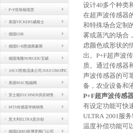
设计40多个种
P+F倍加福现货
在超声波传感器
美国VICKERS威格士
和特殊场合定制
雾或蒸汽的场合
德国GSR
虑颜色或形状的
德国E+H恩德斯豪斯
出。P+F超声
德国海隆NORGER/宝硕
质。通过传感器
ASCO世格流体公司/JOUCOMATIC
BUSCHJOST
声波传感器的可
美国MAC电磁阀
备，农业设备和
P+F超声波传感
安士能EUCHNER供应销售
有设定功能可快
MTS传感器华南销售
ULTRA 200
意大利ELTRA意尔创
温度补偿功能可
德国EBRO依博罗阀门公司