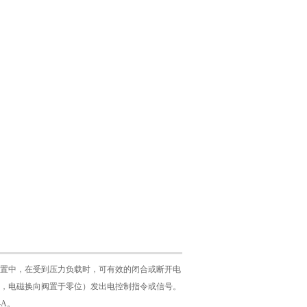
装置中，在受到压力负载时，可有效的闭合或断开电
，电磁换向阀置于零位）发出电控制指令或信号。
4A。