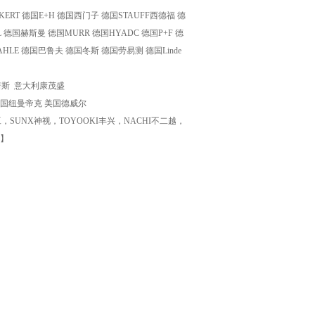
RT 德国E+H 德国西门子 德国STAUFF西德福 德
 德国赫斯曼 德国MURR 德国HYADC 德国P+F 德
HLE 德国巴鲁夫 德国冬斯 德国劳易测 德国Linde
高诺斯 意大利康茂盛
C 美国纽曼帝克 美国德威尔
UNX神视，TOYOOKI丰兴，NACHI不二越，
关】