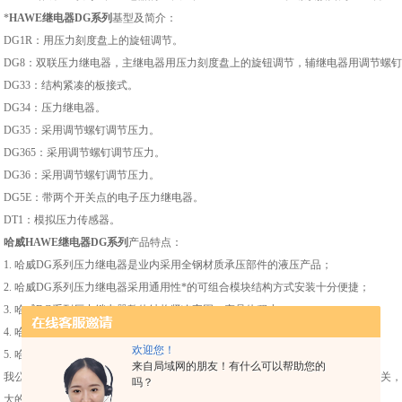
*
HAWE继电器DG系列
基型及简介：
DG1R：用压力刻度盘上的旋钮调节。
DG8：双联压力继电器，主继电器用压力刻度盘上的旋钮调节，辅继电器用调节螺
DG33：结构紧凑的板接式。
DG34：压力继电器。
DG35：采用调节螺钉调节压力。
DG365：采用调节螺钉调节压力。
DG36：采用调节螺钉调节压力。
DG5E：带两个开关点的电子压力继电器。
DT1：模拟压力传感器。
哈威HAWE继电器DG系列
产品特点：
1. 哈威DG系列压力继电器是业内采用全钢材质承压部件的液压产品；
2. 哈威DG系列压力继电器采用通用性*的可组合模块结构方式安装十分便捷；
3. 哈威DG系列压力继电器整体结构紧凑牢固，产品体积小；
4. 哈威DG系列压力继电器耐高温，接缝处紧密，使用时无任何泄漏；
欢迎您！
5. 哈威DG系列压力继电器使用寿命长，良好的售后服务；
来自局域网的朋友！有什么可以帮助您的
我公司专做欧美品牌，所有欧美品牌直接境外欧美国家采购，本公司可以直接报关，
吗？
大的利润空间。如有需要请直接或直接来本公司视察：