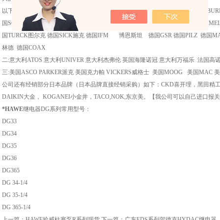
以下品牌是我公司优势品牌：一：德国HAWE 德国REXROTH 德国FESTO 德国BURKE
国SCHMERSAL 德国NEGELE耐格 德国EMG（只做SV伺服阀系列） 德国STEIMEL
国TURCK图尔克 德国SICK施克 德国IFM 博恩斯坦 德国GSR 德国PILZ 德国MA
林德 德国COAX
二:意大利ATOS 意大利UNIVER 意大利杰弗伦 英国海隆诺冠 意大利万福乐 法国
三:美国ASCO PARKER派克 美国克力帕 VICKERS威格士 美国MOOG 美国MA
公司还有经销部分日本品牌（日本品牌直接经销采购）如下：CKD喜开理，黑田精工，S
DAIKIN大金， KOGANEI小金井，TACO,NOK,东京美。【我公司可以自己进口报
*HAWE
继电器DG系列常用型号：
DG33
DG34
DG35
DG36
DG365
DG 34-1/4
DG 35-1/4
DG 365-1/4
上一篇：
HAWE哈威柱塞泵R系列现货
下一篇：
广东EDS系列贺德克HYDAC继电器