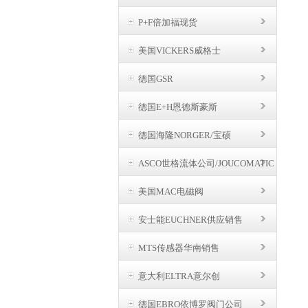
P+F倍加福现货
美国VICKERS威格士
德国GSR
德国E+H恩德斯豪斯
德国海隆NORGER/宝硕
ASCO世格流体公司/JOUCOMATIC
BUSCHJOST
美国MAC电磁阀
安士能EUCHNER供应销售
MTS传感器华南销售
意大利ELTRA意尔创
德国EBRO依博罗阀门公司