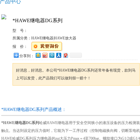
产品中心
*HAWE继电器DG系列
型 号：
所属分类：
HAWE继电器|HAWE放大器
报 价：
分享到：
好消息，好消息。本公司*HAWE继电器DG系列还常年备有现货，款到马
上可以发货，此产品我们可以做到假一赔十！
咨询订购
加入收藏
*HAWE继电器DG系列产品概述：
*HAWE继电器DG系列
哈威HAWE继电器用于安全空间狭小的液压设备的压力检测
触点。当达到设定的压力值时，它能为下一工序过程（控制电磁换向阀，切断泵电机
HAWE哈威DG系列压力继电器的zui大压力Pmax＝4至700bar。螺纹接口为G1/2或G1/