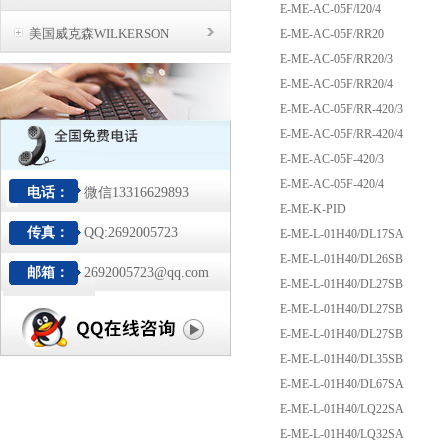
E-ME-AC-05F/I20/4
美国威克森WILKERSON
E-ME-AC-05F/RR20
E-ME-AC-05F/RR20/3
E-ME-AC-05F/RR20/4
E-ME-AC-05F/RR-420/3
E-ME-AC-05F/RR-420/4
E-ME-AC-05F-420/3
E-ME-AC-05F-420/4
电话：
微信13316629893
E-ME-K-PID
传真：
QQ:2692005723
E-ME-L-01H40/DL17SA
E-ME-L-01H40/DL26SB
邮箱：
2692005723@qq.com
E-ME-L-01H40/DL27SB
E-ME-L-01H40/DL27SB
E-ME-L-01H40/DL27SB
E-ME-L-01H40/DL35SB
E-ME-L-01H40/DL67SA
E-ME-L-01H40/LQ22SA
E-ME-L-01H40/LQ32SA