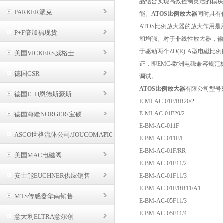
品结合实现高效控制灵活的模块
PARKER派克
能。
ATOS比例放大器
同时具有
ATOS比例放大器的放大作用
P+F倍加福现货
和增强。对于非线性放大器，输出
于驱动两个ZO(R)-A型电磁
美国VICKERS威格士
证，即EMC-欧洲电磁兼容规
德国GSR
调试。
ATOS比例放大器
有限公司型号
德国E+H恩德斯豪斯
E-MI-AC-01F/RR20/2
E-MI-AC-01F20/2
德国海隆NORGER/宝硕
E-BM-AC-011F
ASCO世格流体公司/JOUCOMATIC
BUSCHJOST
E-BM-AC-011F/I
E-BM-AC-01F/RR
美国MAC电磁阀
E-BM-AC-01F11/2
安士能EUCHNER供应销售
E-BM-AC-01F11/3
E-BM-AC-01F/RR11/A1
MTS传感器华南销售
E-BM-AC-05F11/3
E-BM-AC-05F11/4
意大利ELTRA意尔创