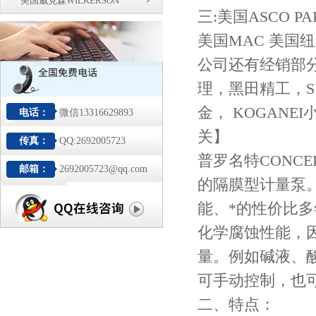
美国威克森WILKERSON
三:美国ASCO P
美国MAC 美国
公司还有经销部
理，黑田精工，SU
金， KOGANE
电话：
微信13316629893
关】
传真：
QQ:2692005723
普罗名特CONC
邮箱：
2692005723@qq.com
的隔膜型计量泵。
能、*的性价比
化学腐蚀性能，
量。例如碱液、
可手动控制，也
二、
特点：