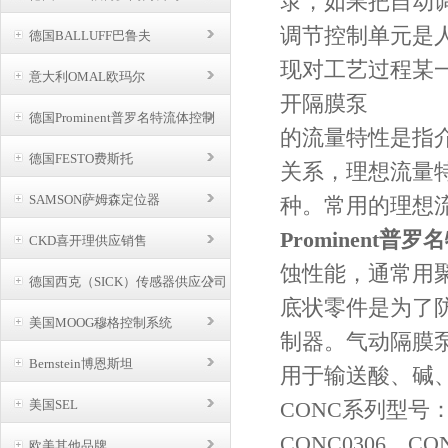
录，如果把自动
调节控制单元是
德国BALLUFF巴鲁夫
现对工艺过程某
意大利OMAL欧玛尔
开隔膜泵
德国Prominent普罗名特流体控制
的流量特性是指
德国FESTO费斯托
关系，理想流量
SAMSON萨姆森定位器
种。常用的理想
Prominent普罗
CKD喜开理供应销售
蚀性能，通常用
德国西克（SICK）传感器供应公司
底状零件是为了
美国MOOG穆格控制系统
制器。气动隔膜
Bernstein博恩斯坦
用于输送酸、碱
美国SEL
CONC系列型号：CO
CONC0306，CO
欧美其他品牌