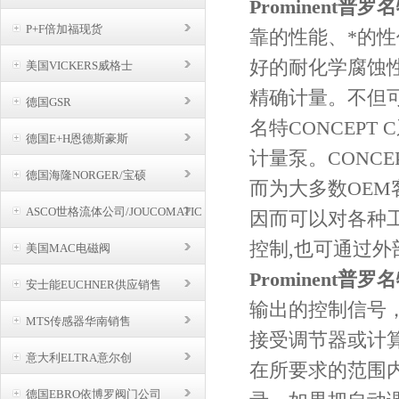
Prominent普
P+F倍加福现货
靠的性能、*的
好的耐化学腐蚀
美国VICKERS威格士
精确计量。不但
德国GSR
名特CONCEP
德国E+H恩德斯豪斯
计量泵。CONC
德国海隆NORGER/宝硕
而为大多数OEM
ASCO世格流体公司/JOUCOMATIC
因而可以对各种
BUSCHJOST
控制,也可通过
美国MAC电磁阀
Prominent普罗
安士能EUCHNER供应销售
输出的控制信号
MTS传感器华南销售
接受调节器或计
意大利ELTRA意尔创
在所要求的范围
德国EBRO依博罗阀门公司