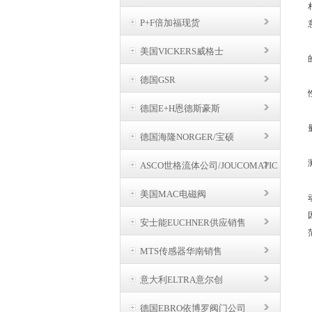
P+F倍加福现货
美国VICKERS威格士
德国GSR
德国E+H恩德斯豪斯
德国海隆NORGER/宝硕
ASCO世格流体公司/JOUCOMATIC
BUSCHJOST
美国MAC电磁阀
安士能EUCHNER供应销售
MTS传感器华南销售
意大利ELTRA意尔创
德国EBRO依博罗阀门公司