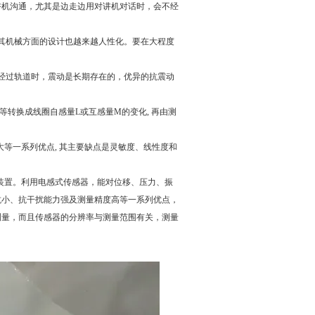
讲机沟通，尤其是边走边用对讲机对话时，会不经
其机械方面的设计也越来越人性化。要在大程度
经过轨道时，震动是长期存在的，优异的抗震动
等转换成线圈自感量L或互感量M的变化, 再由测
较大等一系列优点, 其主要缺点是灵敏度、线性度和
装置。利用电感式传感器，能对位移、压力、振
抗小、抗干扰能力强及测量精度高等一系列优点，
测量，而且传感器的分辨率与测量范围有关，测量