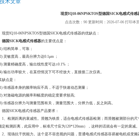
技术文章
现货IQ10-06NPSKTOS型德国SICK电感式传
点击次数：90 更新时间：2026-07-06
打印本
现货IQ10-06NPSKTOS型德国SICK电感式传感器的优缺点：
德国SICK电感式传感器
的主要优点是：
(1) 结构简单，可靠；
(2) 灵敏度高，最高分辨力达0.1μm ；
(3) 测量精确度高，输出线性度可达±0.1% ；
(4) 输出功率较大，在某些情况下可不经放大，直接接二次仪表。
其缺点是：
(1) 传感器本身的频率响应不高，不适于快速动态测量；
(2) 对激磁电源的频率和幅度的稳定度要求较高;
(3) 传感器分辨力与测量范围有关，测量范围大，分辨力低，反之则高。
德国SICK电感式传感器产品要求：
1、检测距离的衰减性。滑翘为铁质，适合电感式传感器检测；而滑翘被测部分的尺
额定检测距离，此应用中，标准尺寸应为120*120mm），这样的话就会有一定的衰减
2、现场抗干扰能力。这个是不容忽视的问题，普通电感式传感器容易被电机或变频