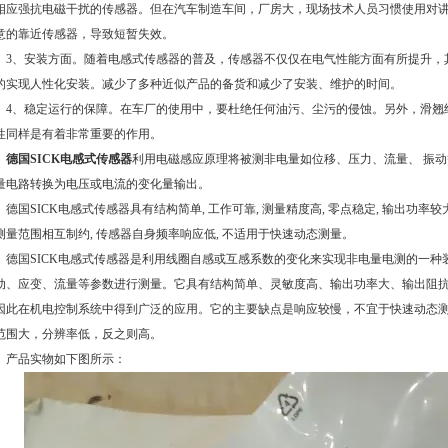
相应强抗电磁干扰的传感器。但在汽车制造车间，厂房大，现场技术人员习惯使用对
意的靠近传感器，导致短暂失效。
3、安装方面。随着电感式传感器的普及，传感器不仅仅在电气性能方面有所提升，
的实现人性化安装。减少了多种近似产品的备货和减少了安装、维护的时间。
4、稳定运行的保障。在车厂的使用中，要杜绝任何油污、尘污的侵蚀。另外，滑翘
性同样是有着非常重要的作用。
德国SICK电感式传感器
利用电磁感应原理将被测非电量如位移、压力、流量、 振动
量电路转换为电压或电流的变化量输出。
德国SICK电感式传感器具有结构简单, 工作可靠, 测量精度高, 零点稳定, 输出功率
测量范围相互制约, 传感器自身频率响应低, 不适用于快速动态测量。
德国SICK电感式传感器是利用线圈自感或互感系数的变化来实现非电量电测的一种
动、应变、流量等参数进行测量。它具有结构简单、灵敏度高、输出功率大、输出阻
因此在机电控制系统中得到广泛的应用。它的主要缺点是响应较慢，不宜于快速动态
范围大，分辨率低，反之则高。
产品实物如下图所示：