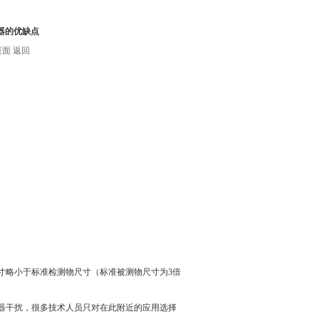
感器的优缺点
页面
返回
寸略小于标准检测物尺寸（标准被测物尺寸为3倍
。
器干扰，很多技术人员只对在此附近的应用选择