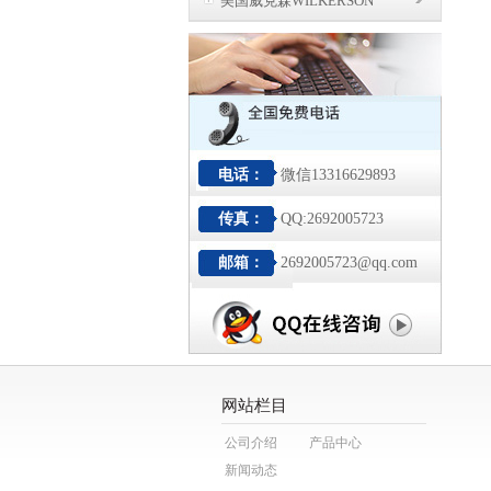
美国威克森WILKERSON
电话：
微信13316629893
传真：
QQ:2692005723
邮箱：
2692005723@qq.com
网站栏目
公司介绍
产品中心
新闻动态