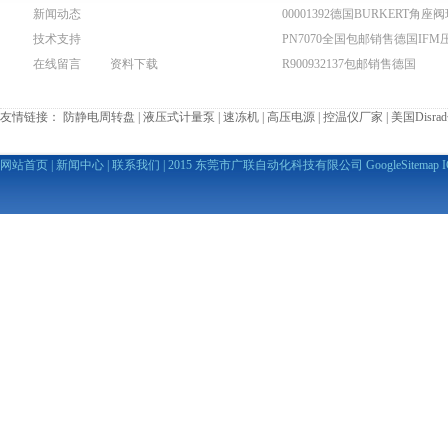
新闻动态
00001392德国BURKERT角座
技术支持
货销售
PN7070全国包邮销售德国IFM
在线留言
资料下载
传感器
R900932137包邮销售德国
REXROTH力士乐齿轮泵
友情链接：
防静电周转盘
|
液压式计量泵
|
速冻机
|
高压电源
|
控温仪厂家
|
美国Disr
网站首页
|
新闻中心
|
联系我们
| 2015 东莞市广联自动化科技有限公司
GoogleSitemap