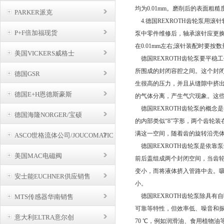
均为0.01mm。磨削后的表面粗糙度r
PARKER派克
4.德国REXROTH齿轮泵用滚
P+F倍加福现货
泵中零件维修后，轴承滚针应更换。
在0.01mm左右;滚针装配时要
美国VICKERS威格士
德国REXROTH齿轮泵要平稳
所围成的封闭容腔之间。这个封
德国GSR
生很高的压力，并且从缝隙中挤
德国E+H恩德斯豪斯
的气体分离，产生气穴现象。这
德国REXROTH齿轮泵的概念
德国海隆NORGER/宝硕
的内部类似“8"字形，两个齿轮
满这一空间，随着齿的旋转沿壳
ASCO世格流体公司/JOUCOMATIC
BUSCHJOST
德国REXROTH齿轮泵是依靠
美国MAC电磁阀
前后盖组成两个封闭空间，当齿
变小，而将液体挤入管路中去。
安士能EUCHNER供应销售
小。
德国REXROTH齿轮泵除具有
MTS传感器华南销售
可靠等特性，但效率低、噪音和
意大利ELTRA意尔创
70 ℃，例如润滑油、食用植物油等。一