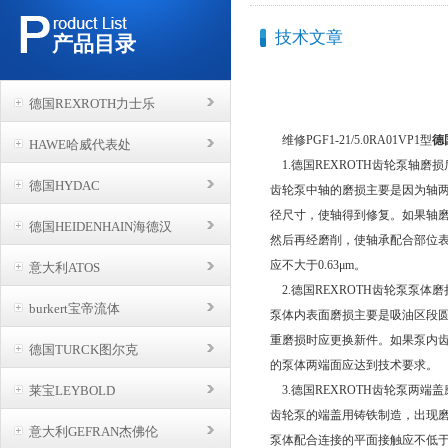
技术文章
产品目录
德国REXROTH力士乐
维修PGF1-21/5.0RA01VP1型
德
HAWE哈威代表处
1.德国REXROTH齿轮泵轴磨
德国HYDAC
齿轮泵中轴的磨损主要是因为轴
径尺寸，使轴得到修复。如果轴磨损
德国HEIDENHAIN海德汉
然后再经磨削，使轴承配合部位表面粗糙
应不大于0.63μm。
意大利ATOS
2.德国REXROTH齿轮泵泵体
burkert宝帝流体
泵体内表面磨损主要是吸油区段圆
重磨损时应更换新件。如果泵内齿
德国TURCK图尔克
的泵体两端面应达到技术要求。
莱宝LEYBOLD
3.德国REXROTH齿轮泵两端
齿轮泵的端盖用铸铁制造，出现
意大利GEFRAN杰佛伦
泵体配合连接的平面接触应不低于